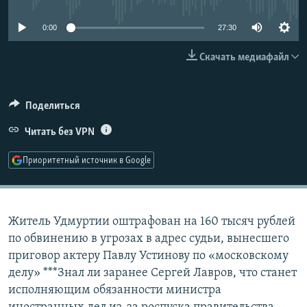
РАСПИСАНИЕ ВЕЩАНИЯ
0:00
27:30
ПОДПИШИТЕСЬ НА РАССЫЛКУ
Скачать медиафайл
СОЦИАЛЬНЫЕ СЕТИ
Поделиться
Читать без VPN
Приоритетный источник в Google
Все сайты РСЕ/РС
Житель Удмуртии оштрафован на 160 тысяч рублей
по обвинению в угрозах в адрес судьи, вынесшего
приговор актеру Павлу Устинову по «московскому
делу» ***Знал ли заранее Сергей Лавров, что станет
исполняющим обязанности министра