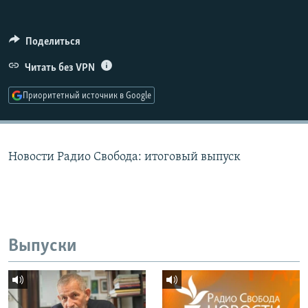
РАСПИСАНИЕ ВЕЩАНИЯ
ПОДПИШИТЕСЬ НА РАССЫЛКУ
Поделиться
Читать без VPN
СОЦИАЛЬНЫЕ СЕТИ
Приоритетный источник в Google
Новости Радио Свобода: итоговый выпуск
Все сайты РСЕ/РС
Выпуски