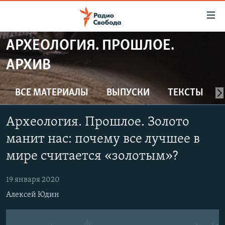
Ссылки
для
упрощенного
АРХЕОЛОГИЯ. ПРОШЛОЕ.
ПРОГРАММЫ
доступа
АРХИВ
ПОДКАСТЫ
Вернуться
к
АВТОРСКИЕ ПРОЕКТЫ
ВСЕ МАТЕРИАЛЫ
ВЫПУСКИ
ТЕКСТЫ
основному
ЦИТАТЫ СВОБОДЫ
содержанию
Археология. Прошлое. Золото
Вернутся
МНЕНИЯ
к
манит нас: почему все лучшее в
КУЛЬТУРА
главной
мире считается «золотым»?
навигации
IDEL.РЕАЛИИ
Вернутся
КАВКАЗ.РЕАЛИИ
19 января 2020
к
Алексей Юдин
СЕВЕР.РЕАЛИИ
поиску
СИБИРЬ.РЕАЛИИ