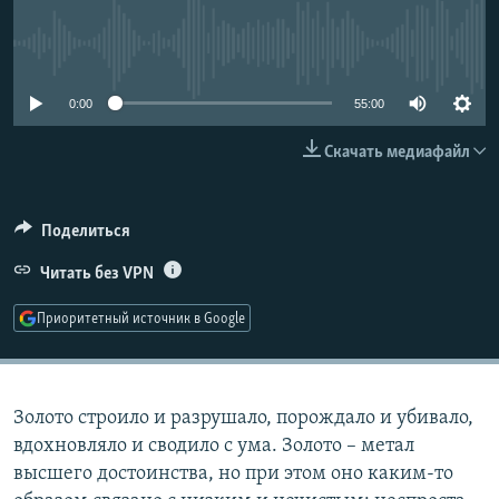
РАСПИСАНИЕ ВЕЩАНИЯ
No media source currently available
ПОДПИШИТЕСЬ НА РАССЫЛКУ
0:00
55:00
СОЦИАЛЬНЫЕ СЕТИ
Скачать медиафайл
Поделиться
Все сайты РСЕ/РС
Читать без VPN
Приоритетный источник в Google
Золото строило и разрушало, порождало и убивало,
вдохновляло и сводило с ума. Золото – метал
высшего достоинства, но при этом оно каким-то