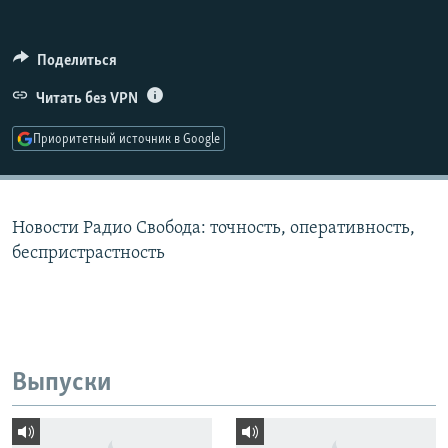
РАСПИСАНИЕ ВЕЩАНИЯ
ПОДПИШИТЕСЬ НА РАССЫЛКУ
Поделиться
Читать без VPN
СОЦИАЛЬНЫЕ СЕТИ
Приоритетный источник в Google
Новости Радио Свобода: точность, оперативность,
Все сайты РСЕ/РС
беспристрастность
Выпуски