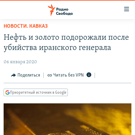
Ссылки
для
упрощенного
НОВОСТИ. КАВКАЗ
ПРОГРАММЫ
доступа
Нефть и золото подорожали после
ПОДКАСТЫ
Вернуться
убийства иранского генерала
к
АВТОРСКИЕ ПРОЕКТЫ
основному
06 января 2020
ЦИТАТЫ СВОБОДЫ
содержанию
Вернутся
МНЕНИЯ
Поделиться
Читать без VPN
к
КУЛЬТУРА
главной
Приоритетный источник в Google
навигации
IDEL.РЕАЛИИ
Вернутся
КАВКАЗ.РЕАЛИИ
к
СЕВЕР.РЕАЛИИ
поиску
СИБИРЬ.РЕАЛИИ