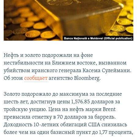
РАСПИСАНИЕ ВЕЩАНИЯ
ПОДПИШИТЕСЬ НА РАССЫЛКУ
СОЦИАЛЬНЫЕ СЕТИ
Нефть и золото подорожали на фоне
нестабильности на Ближнем востоке, вызванном
убийством иранского генерала Касема Сулеймани.
Все сайты РСЕ/РС
Об этом
сообщает
агентство Bloomberg.
Золото подорожало до максимума за последние
шесть лет, достигнув цены 1,576.85 долларов за
тройскую унцию. Цена на нефть марки Brent
превысила отметку в 70 долларов за баррель.
Доходность 10-летних облигаций США снизилась
более чем на один базисный пункт до 1,77 процента,