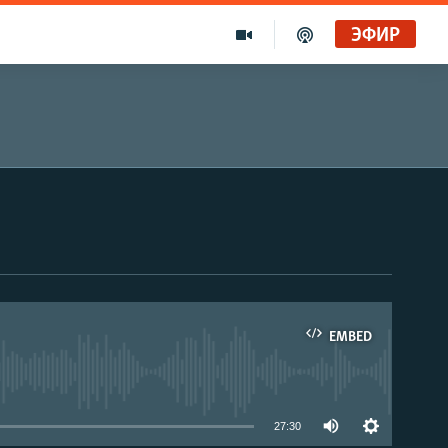
ЭФИР
EMBED
able
27:30