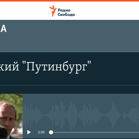
МА
кий "Путинбург"
No media source currently avail
0:00