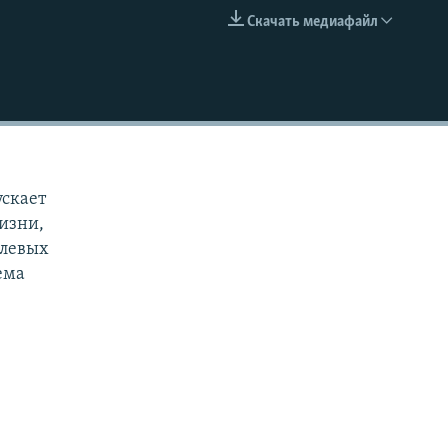
Скачать медиафайл
EMBED
ускает
жизни,
улевых
тема