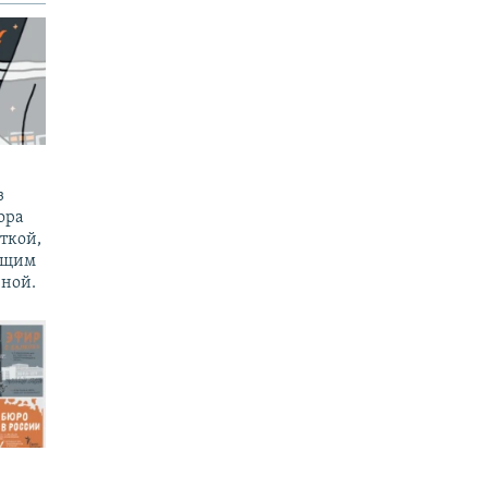
з
ора
ткой,
ущим
ной.