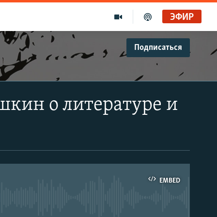
ЭФИР
Подписаться
кин о литературе и
EMBED
able