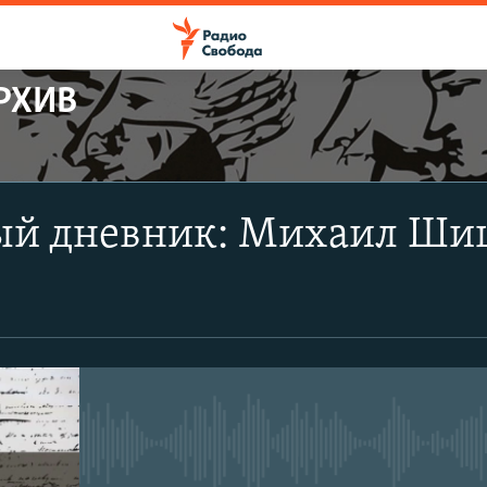
РХИВ
ПОДПИСАТЬСЯ
ый дневник: Михаил Шиш
Apple Podcasts
CastBox
Подписаться
No media source currently avail