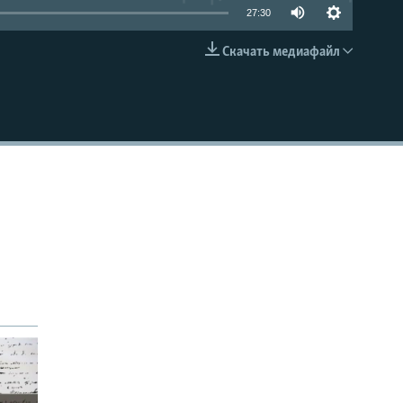
27:30
Скачать медиафайл
EMBED