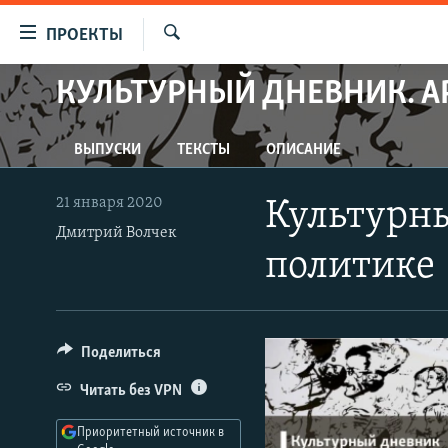
Ссылки
ПРОЕКТЫ
для
Искать
упрощенного
КУЛЬТУРНЫЙ ДНЕВНИК. А
ПРОГРАММЫ
доступа
ПОДКАСТЫ
Вернуться
ВЫПУСКИ
ТЕКСТЫ
ОПИСАНИЕ
АВТОРСКИЕ ПРОЕКТЫ
к
основному
ЦИТАТЫ СВОБОДЫ
21 января 2020
Культурн
содержанию
МНЕНИЯ
Дмитрий Волчек
Вернутся
политике
КУЛЬТУРА
к
главной
IDEL.РЕАЛИИ
навигации
КАВКАЗ.РЕАЛИИ
Вернутся
Поделиться
к
СЕВЕР.РЕАЛИИ
Читать без VPN
поиску
СИБИРЬ.РЕАЛИИ
Приоритетный источник в