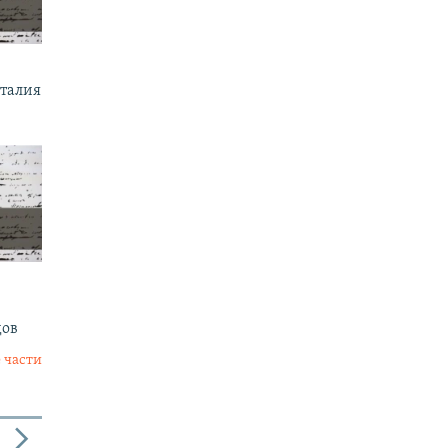
италия
дов
 части