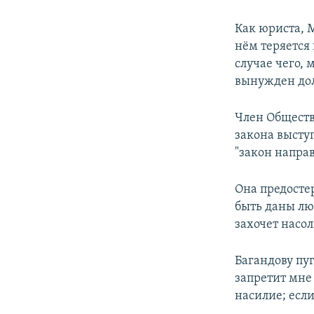
Как юриста, М
нём теряется
случае чего,
вынужден дол
Член Обществ
закона выступ
"закон напра
Она предосте
быть даны люб
захочет насо
Багандову пу
запретит мне
насилие; если