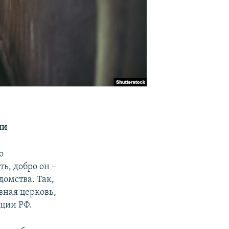
ии
о
ь, добро он –
домства. Так,
вная церковь,
ции РФ.