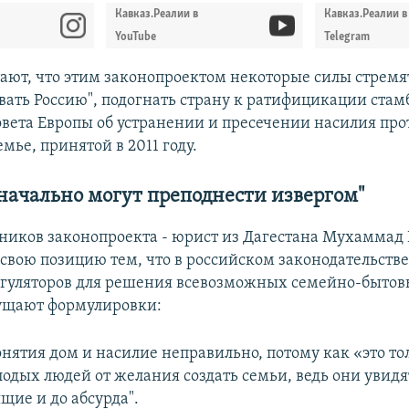
Кавказ.Реалии в
Кавказ.Реалии в
YouTube
Telegram
ают, что этим законопроектом некоторые силы стремя
вать Россию", подогнать страну к ратифицикации стам
вета Европы об устранении и пресечении насилия пр
емье, принятой в 2011 году.
начально могут преподнести извергом"
ников законопроекта - юрист из Дагестана Мухаммад 
свою позицию тем, что в российском законодательстве
егуляторов для решения всевозможных семейно-бытов
ущают формулировки:
онятия дом и насилие неправильно, потому как «это то
лодых людей от желания создать семьи, ведь они увид
щие и до абсурда".