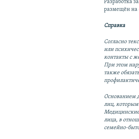
Разработка за
размещён на 
Справка
Согласно тек
или психичес
контакты с же
При этом нар
также обязат
профилактиче
Основанием д
лиц, которым 
Медицинские 
лица, в отнош
семейно-быт