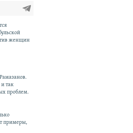
тся
бульской
отив женщин
Рамазанов.
 и так
ых проблем.
лько
ят примеры,