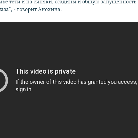
емье тети и на синяки, ссадины и общую запущенность
аза", - говорит Анохина.