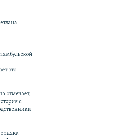
ветлана
стамбульской
ает это
на отмечает,
история с
одственники
верняка