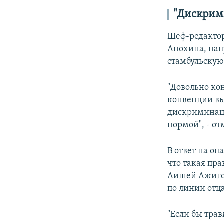
"Дискрим
Шеф-редактор
Анохина, нап
стамбульску
"Довольно ко
конвенции вы
дискриминация
нормой", - о
В ответ на оп
что такая пра
Аишей Ажигов
по линии отца
"Если бы тра