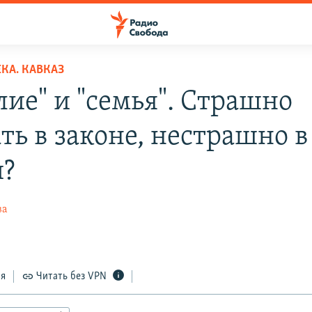
КА. КАВКАЗ
лие" и "семья". Страшно
ть в законе, нестрашно в
?
ва
ся
Читать без VPN