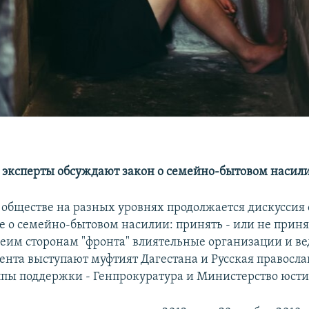
е эксперты обсуждают закон о семейно-бытовом насил
 обществе на разных уровнях продолжается дискуссия 
е о семейно-бытовом насилии: принять - или не принят
беим сторонам "фронта" влиятельные организации и ве
ента выступают муфтият Дагестана и Русская правосла
уппы поддержки - Генпрокуратура и Министерство юсти