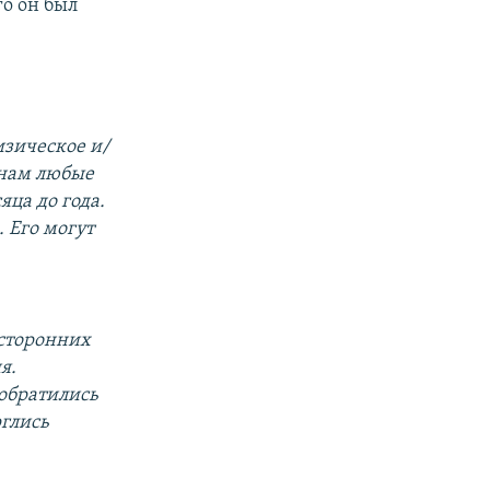
го он был
изическое и/
анам любые
яца до года.
 Его могут
 сторонних
я.
обратились
рглись