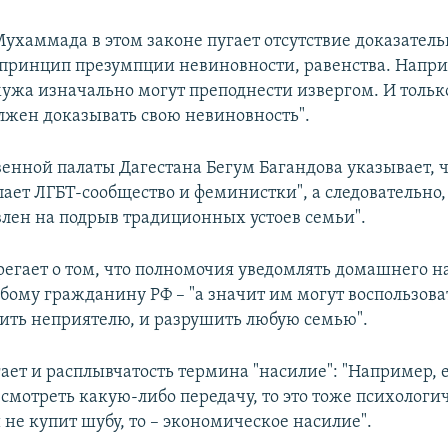
ухаммада в этом законе пугает отсутствие доказатель
 принцип презумпции невиновности, равенства. Напри
 мужа изначально могут преподнести извергом. И тольк
жен доказывать свою невиновность".
енной палаты Дагестана Бегум Багандова указывает, ч
ает ЛГБТ-сообщество и феминистки", а следовательно, 
влен на подрыв традиционных устоев семьи".
регает о том, что полномочия уведомлять домашнего н
ому гражданину РФ – "а значит им могут воспользоват
лить неприятелю, и разрушить любую семью".
гает и расплывчатость термина "насилие": "Например, 
 смотреть какую-либо передачу, то это тоже психологи
 не купит шубу, то – экономическое насилие".