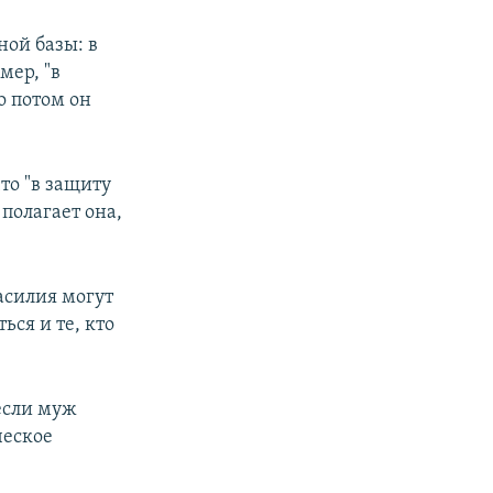
ной базы: в
мер, "в
о потом он
то "в защиту
полагает она,
асилия могут
ься и те, кто
если муж
ческое