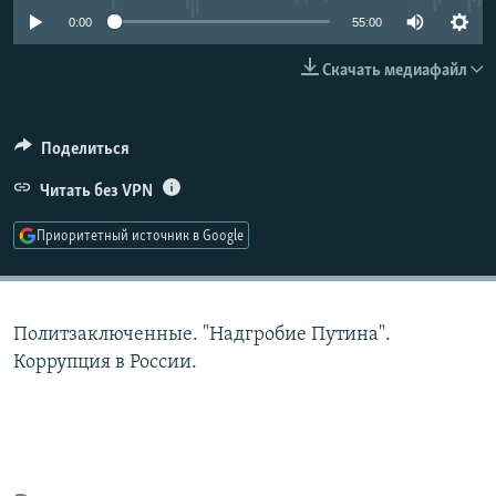
РАСПИСАНИЕ ВЕЩАНИЯ
0:00
55:00
ПОДПИШИТЕСЬ НА РАССЫЛКУ
Скачать медиафайл
СОЦИАЛЬНЫЕ СЕТИ
Поделиться
Читать без VPN
Приоритетный источник в Google
Все сайты РСЕ/РС
Политзаключенные. "Надгробие Путина".
Коррупция в России.