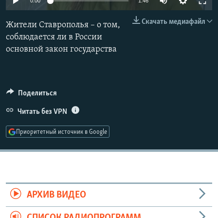
0:00
1:46
РАСПИСАНИЕ ВЕЩАНИЯ
270p
Скачать медиафайл
Жители Ставрополья – о том,
ПОДПИШИТЕСЬ НА РАССЫЛКУ
360p
соблюдается ли в России
основной закон государства
404p
СОЦИАЛЬНЫЕ СЕТИ
Auto
270p
360p
404p
1080p
1080p
Поделиться
Читать без VPN
Все сайты РСЕ/РС
Приоритетный источник в Google
АРХИВ ВИДЕО
СПИСОК РАДИОПРОГРАММ