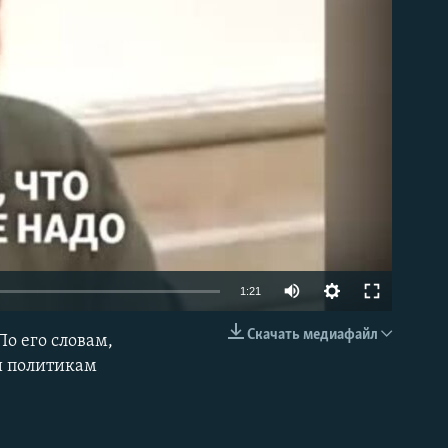
able
Auto
1:21
270p
Скачать медиафайл
По его словам,
EMBED
360p
 и политикам
404p
1080p