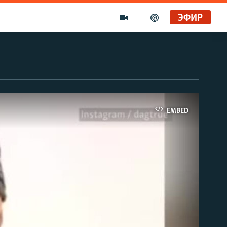
ЭФИР
EMBED