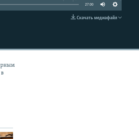
27:00
Скачать медиафайл
EMBED
лярным
 в