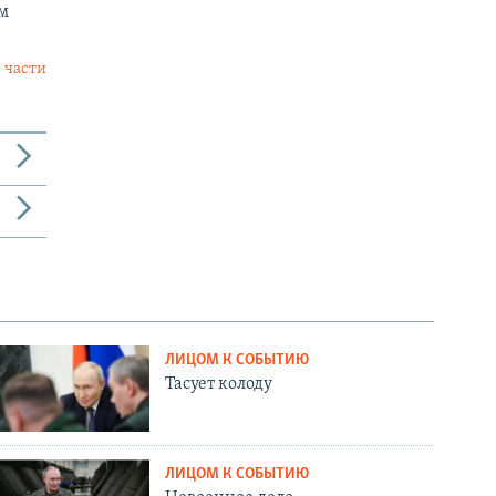
м
 части
ЛИЦОМ К СОБЫТИЮ
Тасует колоду
ЛИЦОМ К СОБЫТИЮ