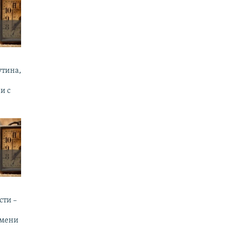
утина,
и с
сти –
емени