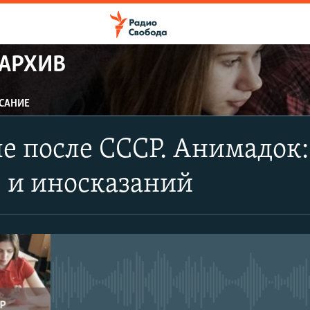
 АРХИВ
САНИЕ
 после СССР. Анимадок:
 и иносказаний
No media source currently avail