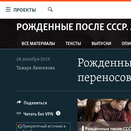
Ссылки
ПРОЕКТЫ
для
Искать
упрощенного
РОЖДЕННЫЕ ПОСЛЕ СССР.
ПРОГРАММЫ
доступа
ПОДКАСТЫ
Вернуться
ВСЕ МАТЕРИАЛЫ
ТЕКСТЫ
ВЫПУСКИ
ОПИ
АВТОРСКИЕ ПРОЕКТЫ
к
основному
ЦИТАТЫ СВОБОДЫ
28 декабря 2019
Рожденные
содержанию
Тамара Ляленкова
МНЕНИЯ
Вернутся
переносов
КУЛЬТУРА
к
главной
IDEL.РЕАЛИИ
навигации
КАВКАЗ.РЕАЛИИ
Вернутся
Поделиться
к
СЕВЕР.РЕАЛИИ
Читать без VPN
поиску
СИБИРЬ.РЕАЛИИ
Приоритетный источник в