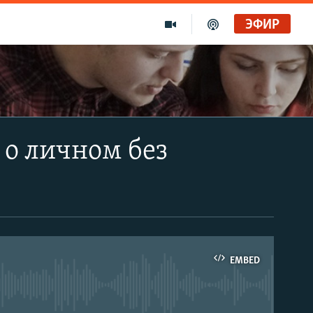
ЭФИР
 о личном без
EMBED
able