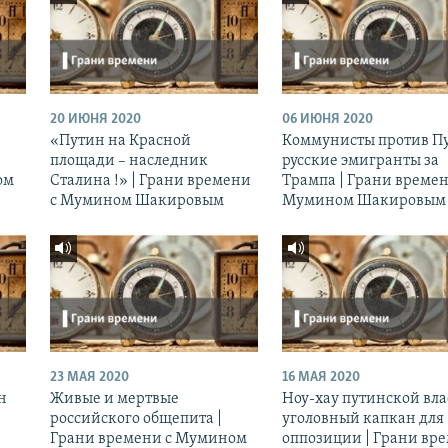
20 ИЮНЯ 2020
06 ИЮНЯ 2020
«Путин на Красной
Коммунисты против П
площади – наследник
русские эмигранты за
ом
Сталина !» | Грани времени
Трампа | Грани времен
с Мумином Шакировым
Мумином Шакировым
23 МАЯ 2020
16 МАЯ 2020
н
Живые и мертвые
Ноу-хау путинской вла
российского общепита |
уголовный капкан для
Грани времени с Мумином
оппозиции | Грани вр