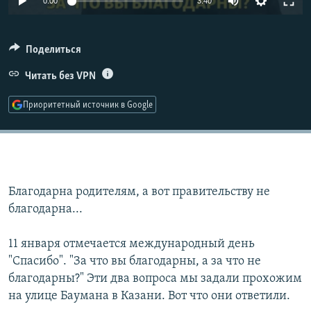
0:00
3:40
РАСПИСАНИЕ ВЕЩАНИЯ
270p
ПОДПИШИТЕСЬ НА РАССЫЛКУ
360p
Поделиться
404p
СОЦИАЛЬНЫЕ СЕТИ
Читать без VPN
Auto
270p
360p
404p
1080p
Приоритетный источник в Google
1080p
Все сайты РСЕ/РС
Благодарна родителям, а вот правительству не
благодарна...
11 января отмечается международный день
"Спасибо". "За что вы благодарны, а за что не
благодарны?" Эти два вопроса мы задали прохожим
на улице Баумана в Казани. Вот что они ответили.