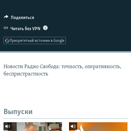
РАСПИСАНИЕ ВЕЩАНИЯ
ПОДПИШИТЕСЬ НА РАССЫЛКУ
Поделиться
Читать без VPN
СОЦИАЛЬНЫЕ СЕТИ
Приоритетный источник в Google
Новости Радио Свобода: точность, оперативность,
Все сайты РСЕ/РС
беспристрастность
Выпуски