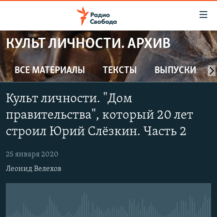
Ссылки
для
упрощенного
КУЛЬТ ЛИЧНОСТИ. АРХИВ
ПРОГРАММЫ
доступа
ПОДКАСТЫ
ВСЕ МАТЕРИАЛЫ
ТЕКСТЫ
ВЫПУСКИ
Вернуться
к
АВТОРСКИЕ ПРОЕКТЫ
основному
Культ личности. "Дом
ЦИТАТЫ СВОБОДЫ
содержанию
правительства", который 20 лет
Вернутся
МНЕНИЯ
строил Юрий Слёзкин. Часть 2
к
КУЛЬТУРА
главной
25 января 2020
навигации
IDEL.РЕАЛИИ
Вернутся
Леонид Велехов
КАВКАЗ.РЕАЛИИ
к
СЕВЕР.РЕАЛИИ
поиску
СИБИРЬ.РЕАЛИИ