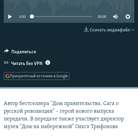
No media source currently available
РАСПИСАНИЕ ВЕЩАНИЯ
ПОДПИШИТЕСЬ НА РАССЫЛКУ
0:00
55:00
Скачать медиафайл
СОЦИАЛЬНЫЕ СЕТИ
Поделиться
Читать без VPN
Все сайты РСЕ/РС
Приоритетный источник в Google
Автор бестселлера "Дом правительства. Сага о
русской революции" – герой нового выпуска
передачи. В передаче также участвует директор
музея "Дом на набережной" Ольга Трифонова