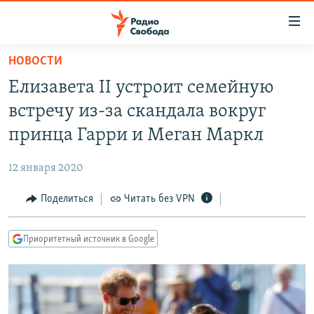
Ссылки
для
упрощенного
НОВОСТИ
ПРОГРАММЫ
доступа
Елизавета II устроит семейную
ПОДКАСТЫ
Вернуться
встречу из-за скандала вокруг
к
АВТОРСКИЕ ПРОЕКТЫ
принца Гарри и Меган Маркл
основному
ЦИТАТЫ СВОБОДЫ
содержанию
12 января 2020
Вернутся
МНЕНИЯ
к
Поделиться
Читать без VPN
КУЛЬТУРА
главной
навигации
IDEL.РЕАЛИИ
Приоритетный источник в Google
Вернутся
КАВКАЗ.РЕАЛИИ
к
СЕВЕР.РЕАЛИИ
поиску
СИБИРЬ.РЕАЛИИ