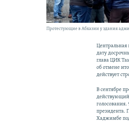
Протестующие в Абхазии у здания адм
Центральная 
дату досрочн
глава ЦИК Там
об отмене ит
действует стр
В сентябре пр
действующий 
голосования.
президента. 
Хаджимбе под