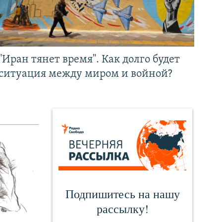
"Иран тянет время". Как долго будет
ситуация между миром и войной?