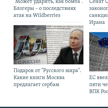
"Может ударить, как бомба".
Сенат 
Блогеры – о последствиях
законо
атак на Wildberries
санкци
Ирана
Подарок от "Русского мира".
Какие книги Москва
ЕС вве
предлагает сербам
пяти че
ВПК Ро