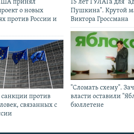
США принял
15 лет ГУЛАГа для "а
проект о новых
Пушкина". Крутой 
ях против России и
Виктора Гроссмана
"Сломать схему". За
л санкции против
власти оставили "Ябл
ловек, связанных с
бюллетене
ссии