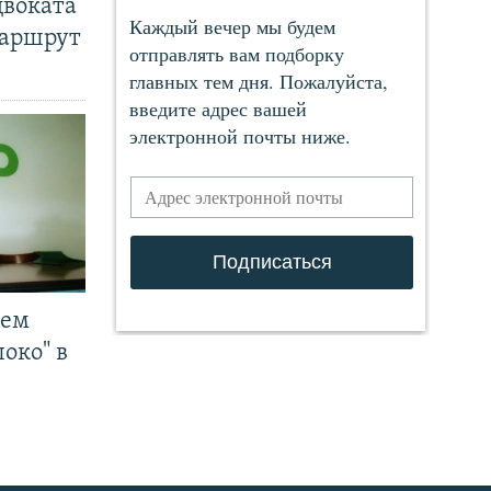
двоката
маршрут
чем
око" в