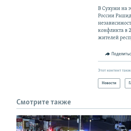
В Сухуми на э
России Рашид
независимост
конфликта в 
жителей респ
Поделить
Этот контент такж
Новости
Г
Смотрите также