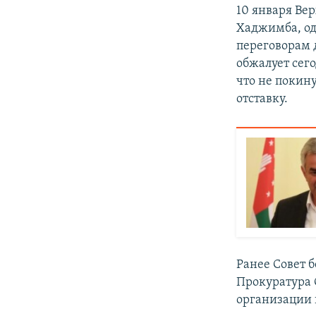
10 января Ве
Хаджимба, од
переговорам 
обжалует сег
что не покину
отставку.
Ранее Совет 
Прокуратура С
организации 