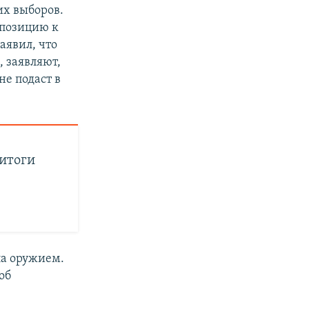
их выборов.
ппозицию к
аявил, что
 заявляют,
не подаст в
 итоги
ла оружием.
об