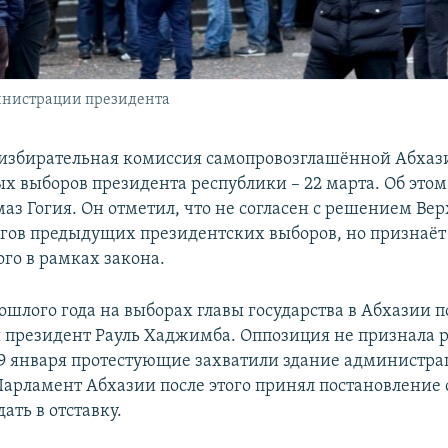
инистрации президента
избирательная комиссия самопровозглашённой Абхаз
ых выборов президента республики – 22 марта. Об это
аз Гогия. Он отметил, что не согласен с решением Вер
огов предыдущих президентских выборов, но признаёт 
ого в рамках закона.
ошлого года на выборах главы государства в Абхазии 
президент Рауль Хаджимба. Оппозиция не признала р
 9 января протестующие захватили здание администр
Парламент Абхазии после этого принял постановление 
ать в отставку.