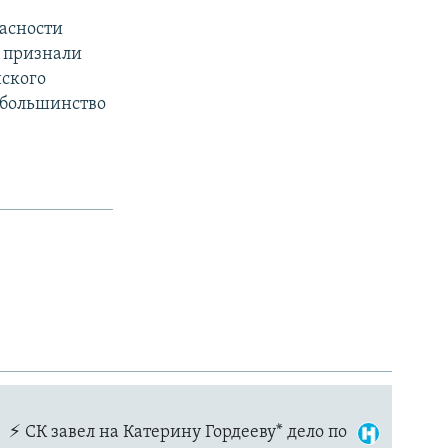
пасности
е признали
нского
 большинство