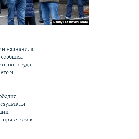
ии назначила
м сообщил
ховного суда
его и
победил
езультаты
ации
с призывом к