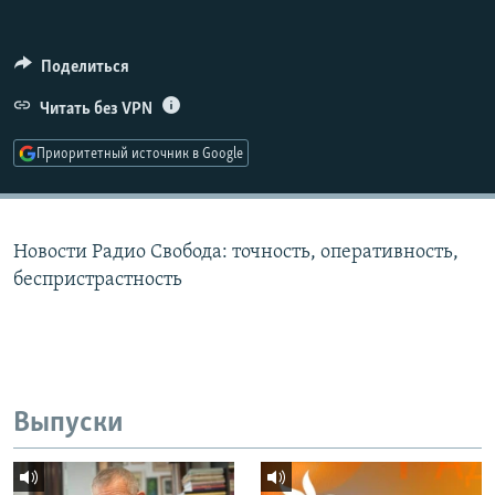
РАСПИСАНИЕ ВЕЩАНИЯ
ПОДПИШИТЕСЬ НА РАССЫЛКУ
Поделиться
Читать без VPN
СОЦИАЛЬНЫЕ СЕТИ
Приоритетный источник в Google
Новости Радио Свобода: точность, оперативность,
Все сайты РСЕ/РС
беспристрастность
Выпуски