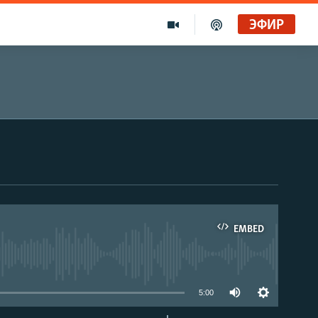
ЭФИР
EMBED
able
5:00