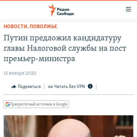
Ссылки
для
упрощенного
НОВОСТИ. ПОВОЛЖЬЕ
ПРОГРАММЫ
доступа
Путин предложил кандидатуру
ПОДКАСТЫ
Вернуться
главы Налоговой службы на пост
к
АВТОРСКИЕ ПРОЕКТЫ
премьер-министра
основному
ЦИТАТЫ СВОБОДЫ
содержанию
15 января 2020
Вернутся
МНЕНИЯ
к
Поделиться
Читать без VPN
КУЛЬТУРА
главной
навигации
IDEL.РЕАЛИИ
Приоритетный источник в Google
Вернутся
КАВКАЗ.РЕАЛИИ
к
СЕВЕР.РЕАЛИИ
поиску
СИБИРЬ.РЕАЛИИ