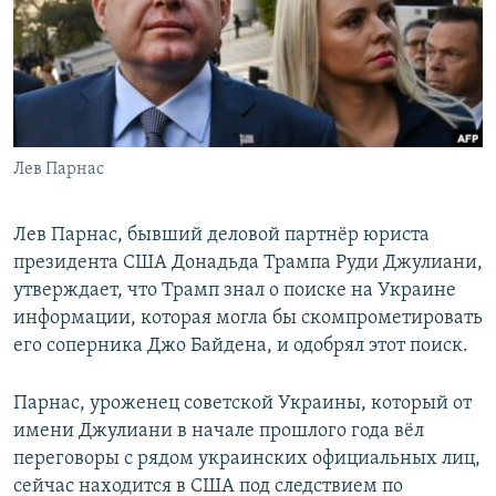
РАСПИСАНИЕ ВЕЩАНИЯ
ПОДПИШИТЕСЬ НА РАССЫЛКУ
СОЦИАЛЬНЫЕ СЕТИ
Лев Парнас
Лев Парнас, бывший деловой партнёр юриста
президента США Донадьда Трампа Руди Джулиани,
Все сайты РСЕ/РС
утверждает, что Трамп знал о поиске на Украине
информации, которая могла бы скомпрометировать
его соперника Джо Байдена, и одобрял этот поиск.
Парнас, уроженец советской Украины, который от
имени Джулиани в начале прошлого года вёл
переговоры с рядом украинских официальных лиц,
сейчас находится в США под следствием по