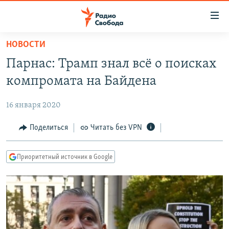
Ссылки
для
упрощенного
НОВОСТИ
ПРОГРАММЫ
доступа
Парнас: Трамп знал всё о поисках
ПОДКАСТЫ
Вернуться
компромата на Байдена
к
АВТОРСКИЕ ПРОЕКТЫ
основному
16 января 2020
ЦИТАТЫ СВОБОДЫ
содержанию
Вернутся
МНЕНИЯ
Поделиться
Читать без VPN
к
КУЛЬТУРА
главной
Приоритетный источник в Google
навигации
IDEL.РЕАЛИИ
Вернутся
КАВКАЗ.РЕАЛИИ
к
СЕВЕР.РЕАЛИИ
поиску
СИБИРЬ.РЕАЛИИ