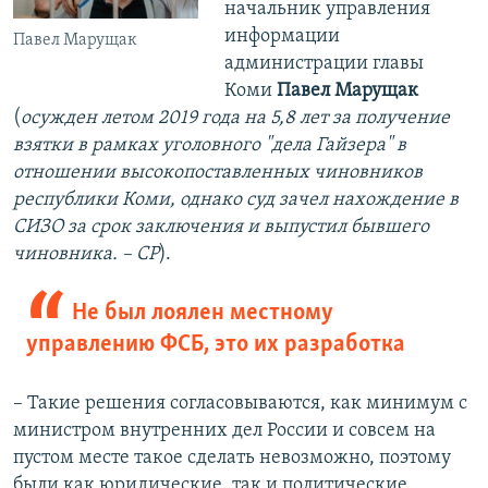
начальник управления
информации
Павел Марущак
администрации главы
Коми
Павел Марущак
(
осужден летом 2019 года на 5,8 лет за получение
взятки в рамках уголовного "дела Гайзера" в
отношении высокопоставленных чиновников
республики Коми, однако суд зачел нахождение в
СИЗО за срок заключения и выпустил бывшего
чиновника. – СР
).
Не был лоялен местному
управлению ФСБ, это их разработка
– Такие решения согласовываются, как минимум с
министром внутренних дел России и совсем на
пустом месте такое сделать невозможно, поэтому
были как юридические, так и политические