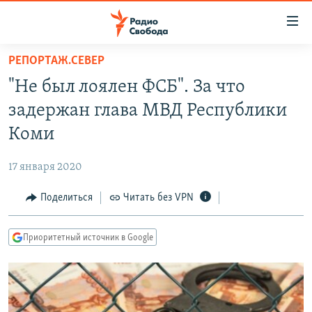
Ссылки
для
упрощенного
РЕПОРТАЖ.СЕВЕР
ПРОГРАММЫ
доступа
"Не был лоялен ФСБ". За что
ПОДКАСТЫ
Вернуться
задержан глава МВД Республики
к
АВТОРСКИЕ ПРОЕКТЫ
Коми
основному
ЦИТАТЫ СВОБОДЫ
содержанию
17 января 2020
Вернутся
МНЕНИЯ
к
Поделиться
Читать без VPN
КУЛЬТУРА
главной
навигации
IDEL.РЕАЛИИ
Приоритетный источник в Google
Вернутся
КАВКАЗ.РЕАЛИИ
к
СЕВЕР.РЕАЛИИ
поиску
СИБИРЬ.РЕАЛИИ