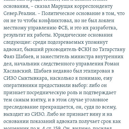
основания, – сказал Марущак корреспонденту
Север.Реалии. – Политическое основание в том, что
он не то чтобы конфликтовал, но не был лоялен
местному управлению ФСБ, и это их разработка,
результат их работы. Юридические основания
следующие: среди подозреваемых упомянут
адвокат, бывший руководитель ФСКН по Татарстану
Фаяз Шабаев, и заместитель министра внутренних
дел, начальник следственного управления Роман
Хаславский. Шабаев недавно был этапирован в
СИЗО Сыктывкара, насколько я понимаю, ему
оперативники предоставили выбор: либо он
признает посредническую роль и подтверждает
тем самым взятку, и в этом случае уголовное
преследование прекращается, он, судя по всему,
выходит из СИЗО. Либо не признает вину и на
основании показаний адвоката получает срок как
мошенник по ч. 4 ст. 159. Он, видимо, посидел,