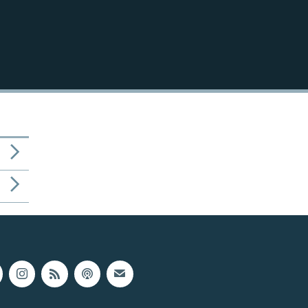
1080p
404p