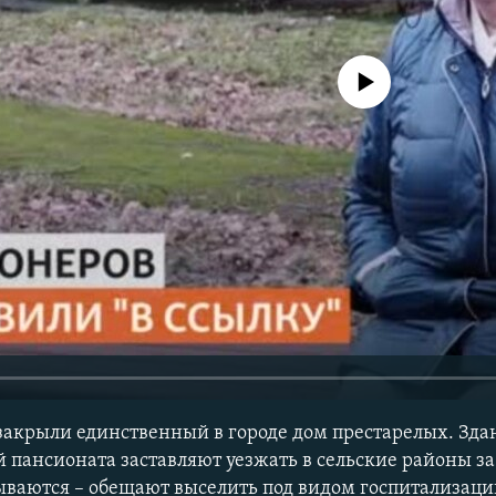
No media source currently avail
закрыли единственный в городе дом престарелых. Зда
 пансионата заставляют уезжать в сельские районы за 
зываются – обещают выселить под видом госпитализаци