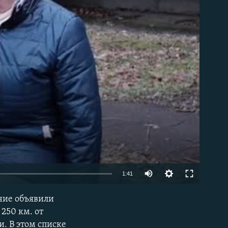
able
Auto
1:41
270p
ние объявили
EMBED
360p
250 км. от
и. В этом списке
404p