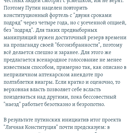
честных людей смотрит с усмешкой, им не верят.
Поэтому Путин нацелен повторить
конституционный фортель с "двумя сроками
подряд" через четыре года, но с усеченной опцией,
без "подряд". Для таких предвыборных
манипуляций нужен достаточный резерв времени
на пропаганду своей "богоизбранности", поэтому
всё делается спешно и заранее. Для этого же
предлагается всенародное голосование не менее
известным способом, примерно так, как описано в
неприличном аптекарском анекдоте про
полтаблетки виагры. Если кратко и оценочно, то
верховная власть позволяет себе всласть
поиздеваться над другими, пока бессовестный
"наезд" работает безотказно и безропотно.
В результате путинских инициатив итог проекта
"Личная Конституция" почти предсказуем: в