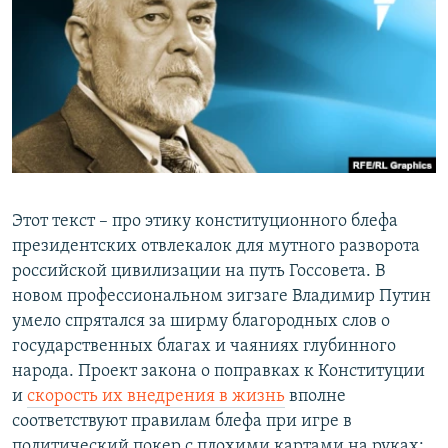
РАСПИСАНИЕ ВЕЩАНИЯ
ПОДПИШИТЕСЬ НА РАССЫЛКУ
СОЦИАЛЬНЫЕ СЕТИ
Этот текст – про этику конституционного блефа
Все сайты РСЕ/РС
президентских отвлекалок для мутного разворота
российской цивилизации на путь Госсовета. В
новом профессиональном зигзаге Владимир Путин
умело спрятался за ширму благородных слов о
государственных благах и чаяниях глубинного
народа. Проект закона о поправках к Конституции
и
скорость их внедрения в жизнь
вполне
соответствуют правилам блефа при игре в
политический покер с плохими картами на руках: