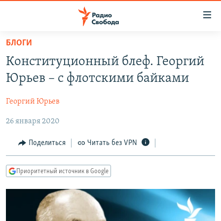
Ссылки
для
упрощенного
БЛОГИ
ПРОГРАММЫ
доступа
Конституционный блеф. Георгий
ПОДКАСТЫ
Вернуться
Юрьев – с флотскими байками
к
АВТОРСКИЕ ПРОЕКТЫ
основному
Георгий Юрьев
ЦИТАТЫ СВОБОДЫ
содержанию
Вернутся
26 января 2020
МНЕНИЯ
к
КУЛЬТУРА
Поделиться
Читать без VPN
главной
навигации
IDEL.РЕАЛИИ
Вернутся
Приоритетный источник в Google
КАВКАЗ.РЕАЛИИ
к
СЕВЕР.РЕАЛИИ
поиску
СИБИРЬ.РЕАЛИИ