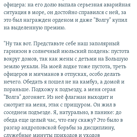
офицера: на его долю выпала серьезная аварийная
ситуация в море, он достойно справился с ней, за
это был награжден орденом и даже "Волгу" купил
на выделенную премию.
"Ну так вот. Представьте себе наш заполярный
гарнизон в солнечный июльский полдень: пустота
вокруг домов, так как жены с детьми на Большую
землю уехали. На моей лодке тоже пустота, треть
офицеров и мичманов в отпусках, особо делать
нечего. Обедать я пошел не на камбуз, а домой и
пораньше. Подхожу к подъезду, а меня серая
"Волга" догоняет. Из неё флагман выходит и
смотрит на меня, этак с прищуром. Он жил в
соседнем подъезде. Я, натурально, в панике: до
обеда еще целый час, что ему скажу? Это было в
разгар андроповской борьбы за дисциплину,
служебные минуты приходов и уходов