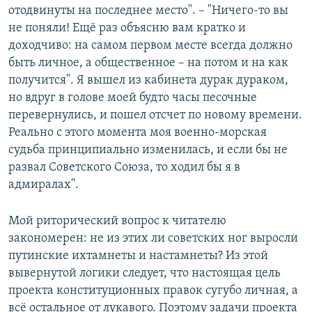
отодвинуты на последнее место". – "Ничего-то вы
не поняли! Ещё раз объясню вам кратко и
доходчиво: на самом первом месте всегда должно
быть личное, а общественное – на потом и на как
получится". Я вышел из кабинета дурак дураком,
но вдруг в голове моей будто часы песочные
перевернулись, и пошел отсчет по новому времени.
Реально с этого момента моя военно-морская
судьба принципиально изменилась, и если бы не
развал Советского Союза, то ходил бы я в
адмиралах".
Мой риторический вопрос к читателю
закономерен: не из этих ли советских ног выросли
путинские ихтамнеты и настамнеты? Из этой
вывернутой логики следует, что настоящая цель
проекта конституционных правок сугубо личная, а
всё остальное от лукавого. Поэтому задачи проекта