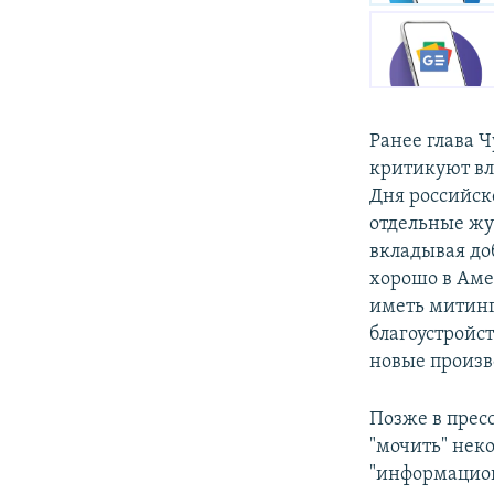
Ранее глава 
критикуют вл
Дня российск
отдельные жу
вкладывая доб
хорошо в Амер
иметь митинги
благоустройс
новые произв
Позже в прес
"мочить" нек
"информацио