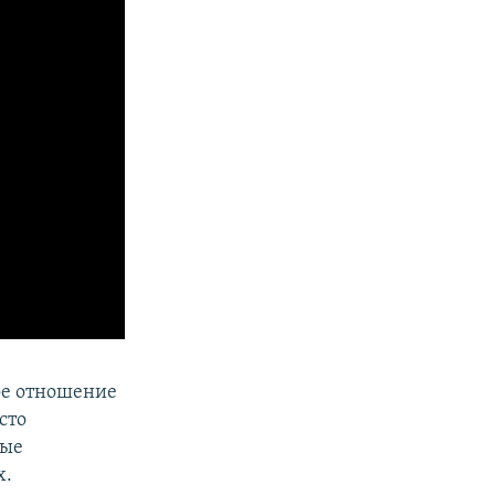
ое отношение
сто
ные
х.