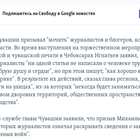
Подпишитесь на Свободу в
Google новостях
Чувашии призывал "мочить" журналистов и блогеров, к
асти. Во время выступления на торжественном меропр
ой и чувашской печати в Чебоксарах Игнатьев заявил, 
рналисты "ни одной статьи не написали о человеке тру
рую душу и сердце", но при этом пишут, "как хорошо в
ике". В результате их действий, сказал глава региона
 на улицах", из-за которых "некогда будет заниматьс
твом дворовых территорий, общественных пространств
одства".
с-службе главы Чувашии заявили, что призыв Михаила
оторых журналистов означал раскрывать сведения о за
нных войн".