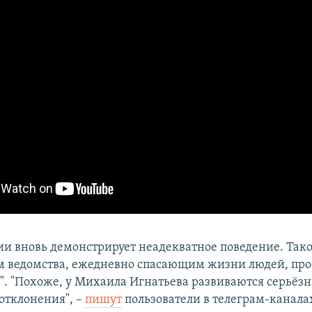
ии вновь демонстрирует неадекватное поведение. Так
м ведомства, ежедневно спасающим жизни людей, про
. "Похоже, у Михаила Игнатьева развиваются серьёз
отклонения", –
пишут
пользователи в телеграм-канала