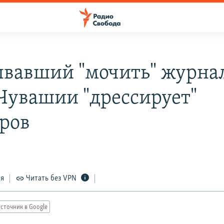
вавший "мочить" журна
 Чувашии "дрессирует"
ров
ся
Читать без VPN
сточник в Google