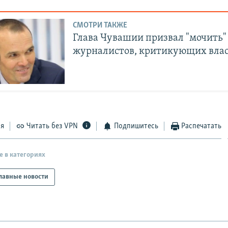
СМОТРИ ТАКЖЕ
Глава Чувашии призвал "мочить"
журналистов, критикующих вла
ся
Читать без VPN
Подпишитесь
Распечатать
е в категориях
лавные новости