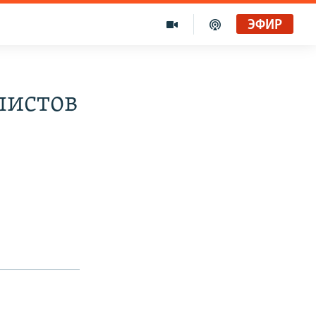
ЭФИР
листов