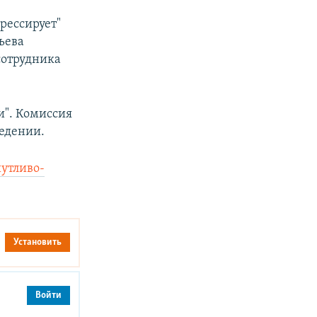
рессирует"
ьева
сотрудника
и". Комиссия
ведении.
утливо-
Установить
Войти