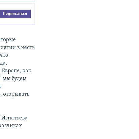
Подписаться
оторые
иятии в честь
что
да,
 Европе, как
, "мы будем
я
, открывать
 Игнатьева
казчиках