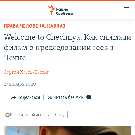
Ссылки
для
упрощенного
ПРАВА ЧЕЛОВЕКА. КАВКАЗ
ПРОГРАММЫ
доступа
Welcome to Chechnya. Как снимали
ПОДКАСТЫ
Вернуться
фильм о преследовании геев в
к
АВТОРСКИЕ ПРОЕКТЫ
Чечне
основному
ЦИТАТЫ СВОБОДЫ
содержанию
Сергей Хазов-Кассиа
Вернутся
МНЕНИЯ
к
27 января 2020
КУЛЬТУРА
главной
навигации
IDEL.РЕАЛИИ
Поделиться
Читать без VPN
Вернутся
КАВКАЗ.РЕАЛИИ
к
Приоритетный источник в Google
СЕВЕР.РЕАЛИИ
поиску
СИБИРЬ.РЕАЛИИ