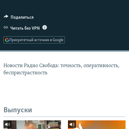
РАСПИСАНИЕ ВЕЩАНИЯ
ПОДПИШИТЕСЬ НА РАССЫЛКУ
Поделиться
Читать без VPN
СОЦИАЛЬНЫЕ СЕТИ
Приоритетный источник в Google
Новости Радио Свобода: точность, оперативность,
Все сайты РСЕ/РС
беспристрастность
Выпуски