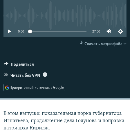
РАСПИСАНИЕ ВЕЩАНИЯ
ПОДПИШИТЕСЬ НА РАССЫЛКУ
No media source currently available
СОЦИАЛЬНЫЕ СЕТИ
0:00
27:30
Скачать медиафайл
Поделиться
Все сайты РСЕ/РС
Читать без VPN
Приоритетный источник в Google
В этом выпуске: показательная порка губернатора
Игнатьева, продолжение дела Голунова и поправка
патриарха Кирилла