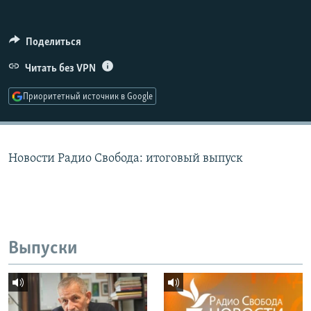
РАСПИСАНИЕ ВЕЩАНИЯ
ПОДПИШИТЕСЬ НА РАССЫЛКУ
Поделиться
Читать без VPN
СОЦИАЛЬНЫЕ СЕТИ
Приоритетный источник в Google
Новости Радио Свобода: итоговый выпуск
Все сайты РСЕ/РС
Выпуски