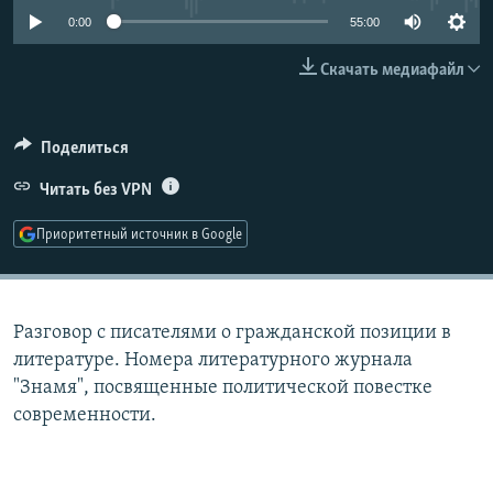
РАСПИСАНИЕ ВЕЩАНИЯ
0:00
55:00
ПОДПИШИТЕСЬ НА РАССЫЛКУ
Скачать медиафайл
СОЦИАЛЬНЫЕ СЕТИ
Поделиться
Читать без VPN
Приоритетный источник в Google
Все сайты РСЕ/РС
Разговор с писателями о гражданской позиции в
литературе. Номера литературного журнала
"Знамя", посвященные политической повестке
современности.