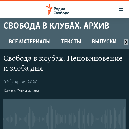
Ссылки
для
упрощенного
СВОБОДА В КЛУБАХ. АРХИВ
ПРОГРАММЫ
доступа
ПОДКАСТЫ
ВСЕ МАТЕРИАЛЫ
ТЕКСТЫ
ВЫПУСКИ
Вернуться
к
АВТОРСКИЕ ПРОЕКТЫ
основному
Свобода в клубах. Неповиновение
ЦИТАТЫ СВОБОДЫ
содержанию
и злоба дня
Вернутся
МНЕНИЯ
к
09 февраля 2020
КУЛЬТУРА
главной
Елена Фанайлова
навигации
IDEL.РЕАЛИИ
Вернутся
КАВКАЗ.РЕАЛИИ
к
СЕВЕР.РЕАЛИИ
поиску
No media source currently available
СИБИРЬ.РЕАЛИИ