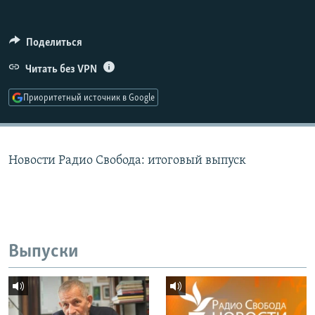
РАСПИСАНИЕ ВЕЩАНИЯ
ПОДПИШИТЕСЬ НА РАССЫЛКУ
Поделиться
Читать без VPN
СОЦИАЛЬНЫЕ СЕТИ
Приоритетный источник в Google
Новости Радио Свобода: итоговый выпуск
Все сайты РСЕ/РС
Выпуски