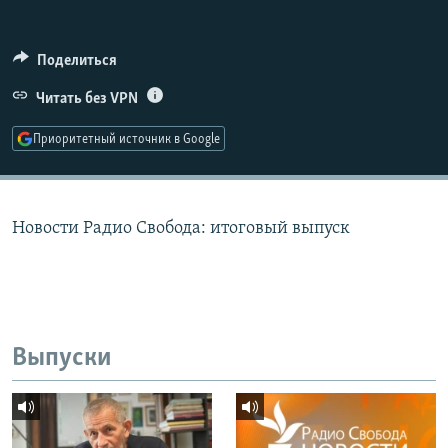
РАСПИСАНИЕ ВЕЩАНИЯ
ПОДПИШИТЕСЬ НА РАССЫЛКУ
Поделиться
Читать без VPN
СОЦИАЛЬНЫЕ СЕТИ
Приоритетный источник в Google
Новости Радио Свобода: итоговый выпуск
Все сайты РСЕ/РС
Выпуски