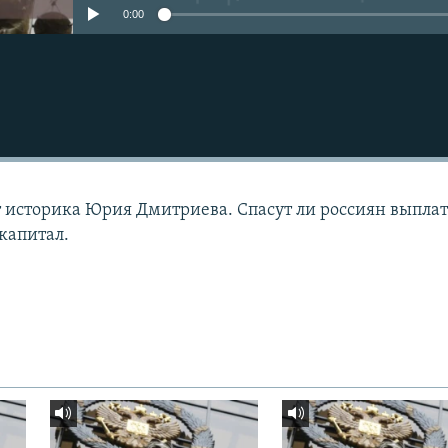
0:00
т историка Юрия Дмитриева. Спасут ли россиян выпла
капитал.