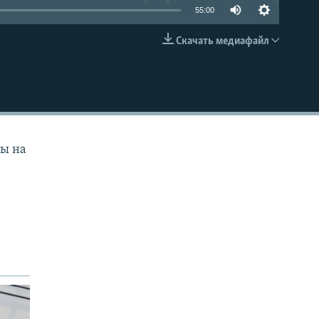
55:00
Скачать медиафайл
EMBED
ты на