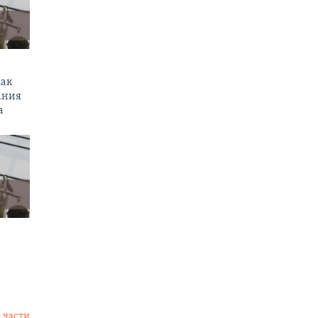
Как
ания
а
 части