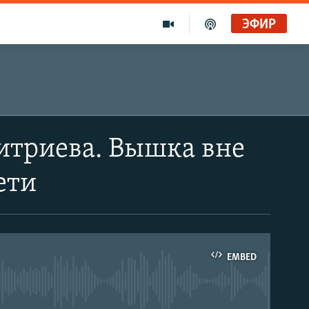
ЭФИР
митриева. Вышка вне
ети
EMBED
able