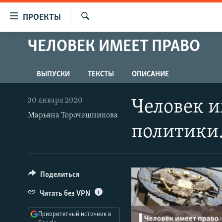
Ссылки
ПРОЕКТЫ
для
Искать
упрощенного
ЧЕЛОВЕК ИМЕЕТ ПРАВО
ПРОГРАММЫ
доступа
ПОДКАСТЫ
Вернуться
ВЫПУСКИ
ТЕКСТЫ
ОПИСАНИЕ
АВТОРСКИЕ ПРОЕКТЫ
к
основному
ЦИТАТЫ СВОБОДЫ
30 января 2020
Человек и
содержанию
Марьяна Торочешникова
МНЕНИЯ
Вернутся
политики
КУЛЬТУРА
к
главной
IDEL.РЕАЛИИ
навигации
КАВКАЗ.РЕАЛИИ
Вернутся
Поделиться
к
СЕВЕР.РЕАЛИИ
Читать без VPN
поиску
СИБИРЬ.РЕАЛИИ
Приоритетный источник в