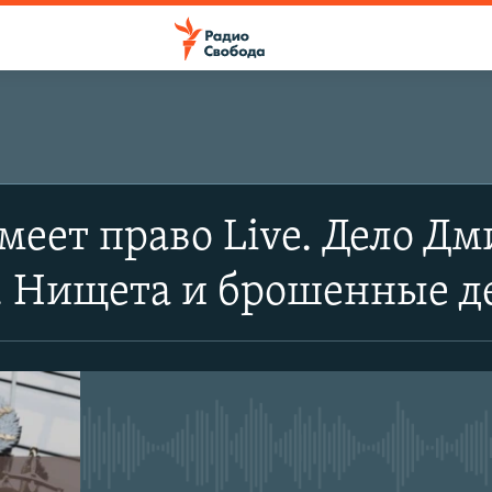
меет право Live. Дело Д
. Нищета и брошенные д
No media source currently avail