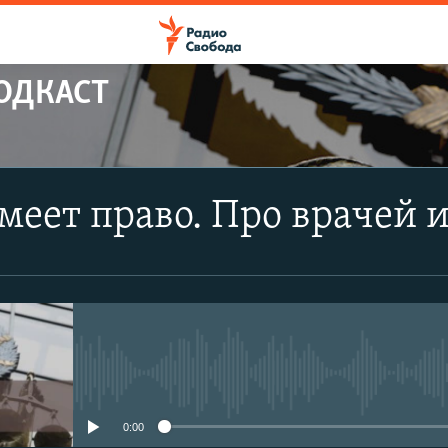
ПОДКАСТ
ПОДПИСАТЬСЯ
меет право. Про врачей 
Apple Podcasts
Spotify
CastBox
No media source currently avail
YouTube
0:00