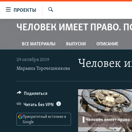
Ссылки
ПРОЕКТЫ
для
Искать
упрощенного
ЧЕЛОВЕК ИМЕЕТ ПРАВО. 
ПРОГРАММЫ
доступа
ПОДКАСТЫ
Вернуться
ВСЕ МАТЕРИАЛЫ
ВЫПУСКИ
ОПИСАНИЕ
АВТОРСКИЕ ПРОЕКТЫ
к
основному
ЦИТАТЫ СВОБОДЫ
29 октября 2019
Человек и
содержанию
МНЕНИЯ
Марьяна Торочешникова
Вернутся
КУЛЬТУРА
к
главной
IDEL.РЕАЛИИ
Поделиться
навигации
КАВКАЗ.РЕАЛИИ
Вернутся
Читать без VPN
к
СЕВЕР.РЕАЛИИ
поиску
Приоритетный источник в
СИБИРЬ.РЕАЛИИ
Google