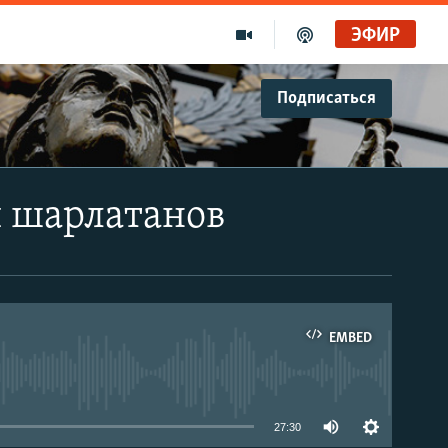
ЭФИР
Подписаться
и шарлатанов
EMBED
able
27:30