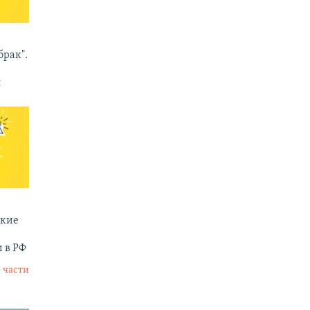
брак".
п
ские
 в РФ
 части