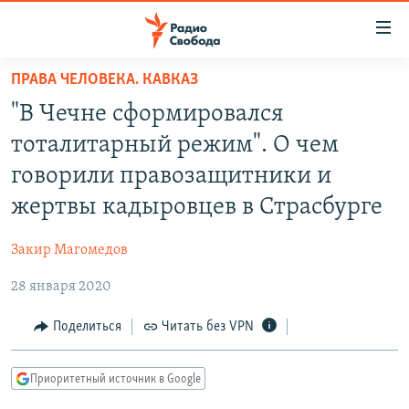
Ссылки
для
упрощенного
ПРАВА ЧЕЛОВЕКА. КАВКАЗ
ПРОГРАММЫ
доступа
"В Чечне сформировался
ПОДКАСТЫ
Вернуться
тоталитарный режим". О чем
к
АВТОРСКИЕ ПРОЕКТЫ
говорили правозащитники и
основному
ЦИТАТЫ СВОБОДЫ
содержанию
жертвы кадыровцев в Страсбурге
Вернутся
МНЕНИЯ
к
Закир Магомедов
КУЛЬТУРА
главной
28 января 2020
навигации
IDEL.РЕАЛИИ
Вернутся
КАВКАЗ.РЕАЛИИ
Поделиться
Читать без VPN
к
СЕВЕР.РЕАЛИИ
поиску
Приоритетный источник в Google
СИБИРЬ.РЕАЛИИ