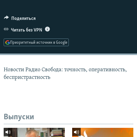
РАСПИСАНИЕ ВЕЩАНИЯ
ПОДПИШИТЕСЬ НА РАССЫЛКУ
Поделиться
Читать без VPN
СОЦИАЛЬНЫЕ СЕТИ
Приоритетный источник в Google
Новости Радио Свобода: точность, оперативность,
Все сайты РСЕ/РС
беспристрастность
Выпуски