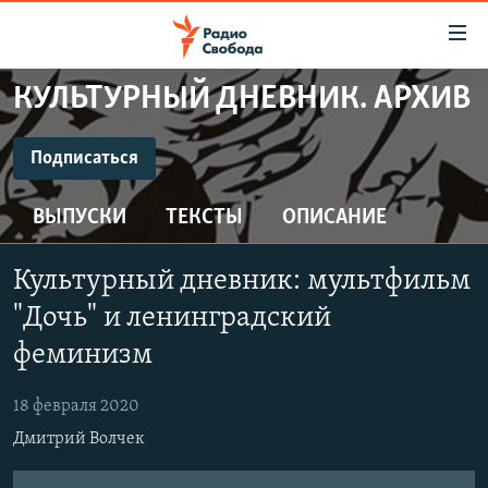
Ссылки
для
упрощенного
КУЛЬТУРНЫЙ ДНЕВНИК. АРХИВ
ПРОГРАММЫ
доступа
ПОДКАСТЫ
Подписаться
Вернуться
к
ПОДПИСАТЬСЯ
АВТОРСКИЕ ПРОЕКТЫ
основному
ВЫПУСКИ
ТЕКСТЫ
ОПИСАНИЕ
ЦИТАТЫ СВОБОДЫ
содержанию
CastBox
Вернутся
МНЕНИЯ
Культурный дневник: мультфильм
к
КУЛЬТУРА
"Дочь" и ленинградский
главной
Подписаться
навигации
IDEL.РЕАЛИИ
феминизм
Вернутся
КАВКАЗ.РЕАЛИИ
к
18 февраля 2020
СЕВЕР.РЕАЛИИ
поиску
Дмитрий Волчек
СИБИРЬ.РЕАЛИИ