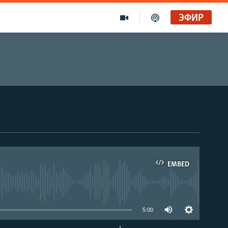
ЭФИР
EMBED
able
5:00