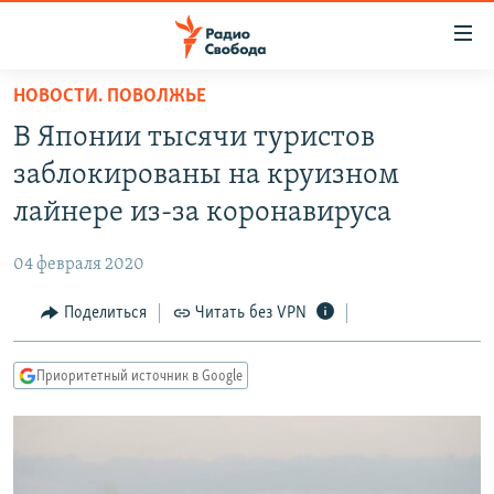
Ссылки
для
упрощенного
НОВОСТИ. ПОВОЛЖЬЕ
ПРОГРАММЫ
доступа
В Японии тысячи туристов
ПОДКАСТЫ
Вернуться
заблокированы на круизном
к
АВТОРСКИЕ ПРОЕКТЫ
лайнере из-за коронавируса
основному
ЦИТАТЫ СВОБОДЫ
содержанию
04 февраля 2020
Вернутся
МНЕНИЯ
к
Поделиться
Читать без VPN
КУЛЬТУРА
главной
навигации
IDEL.РЕАЛИИ
Приоритетный источник в Google
Вернутся
КАВКАЗ.РЕАЛИИ
к
СЕВЕР.РЕАЛИИ
поиску
СИБИРЬ.РЕАЛИИ