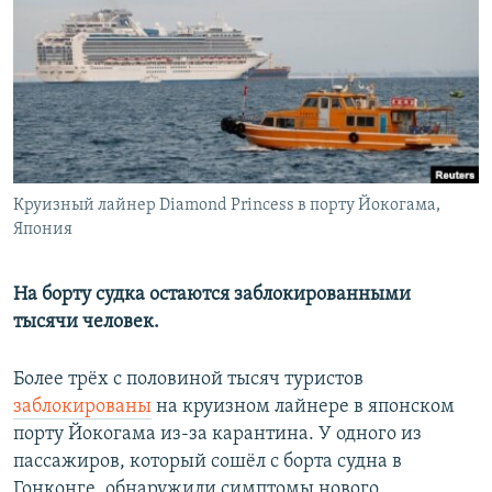
РАСПИСАНИЕ ВЕЩАНИЯ
ПОДПИШИТЕСЬ НА РАССЫЛКУ
СОЦИАЛЬНЫЕ СЕТИ
Круизный лайнер Diamond Princess в порту Йокогама,
Япония
Все сайты РСЕ/РС
На борту судка остаются заблокированными
тысячи человек.
Более трёх с половиной тысяч туристов
заблокированы
на круизном лайнере в японском
порту Йокогама из-за карантина. У одного из
пассажиров, который сошёл с борта судна в
Гонконге, обнаружили симптомы нового