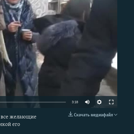
able
Auto
3:18
270p
Скачать медиафайл
ь все желающие
EMBED
360p
икой его
404p