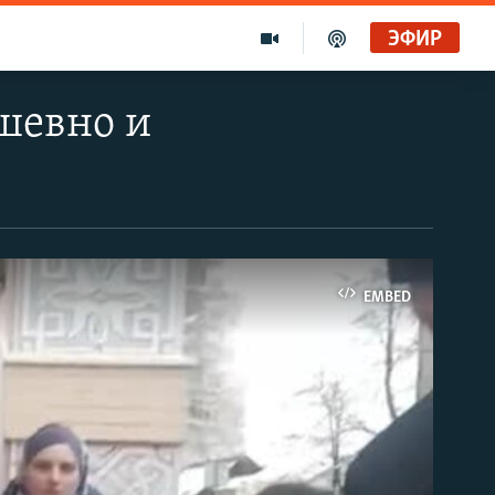
ЭФИР
шевно и
EMBED