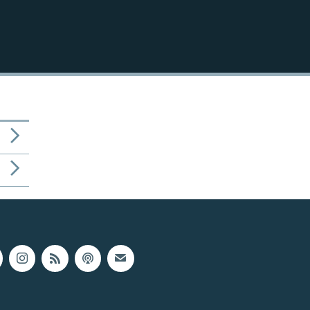
1080p
404p