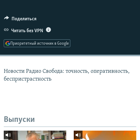
РАСПИСАНИЕ ВЕЩАНИЯ
ПОДПИШИТЕСЬ НА РАССЫЛКУ
Поделиться
Читать без VPN
СОЦИАЛЬНЫЕ СЕТИ
Приоритетный источник в Google
Новости Радио Свобода: точность, оперативность,
Все сайты РСЕ/РС
беспристрастность
Выпуски