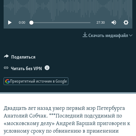
РАСПИСАНИЕ ВЕЩАНИЯ
No media source currently available
ПОДПИШИТЕСЬ НА РАССЫЛКУ
0:00
27:30
СОЦИАЛЬНЫЕ СЕТИ
Скачать медиафайл
Поделиться
Читать без VPN
Все сайты РСЕ/РС
Приоритетный источник в Google
Двадцать лет назад умер первый мэр Петербурга
Анатолий Собчак. ***Последний подсудимый по
«московскому делу» Андрей Баршай приговорен к
условному сроку по обвинению в применении