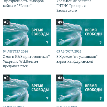
"прозрачность" выборов,
Увольнение ректора
война и "Яблоко"
ГИТИС Григория
Заславского
04 АВГУСТА 2026
03 АВГУСТА 2026
Ozon и К&Б приготовиться?
В Кремле "не услышали"
Удары по Wildberries
взрыв на Кудринской
продолжаются