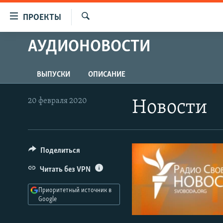
Ссылки
ПРОЕКТЫ
для
Искать
упрощенного
АУДИОНОВОСТИ
ПРОГРАММЫ
доступа
ПОДКАСТЫ
Вернуться
ВЫПУСКИ
ОПИСАНИЕ
АВТОРСКИЕ ПРОЕКТЫ
к
основному
ЦИТАТЫ СВОБОДЫ
20 февраля 2020
Новости
содержанию
МНЕНИЯ
Вернутся
КУЛЬТУРА
к
главной
Поделиться
IDEL.РЕАЛИИ
навигации
КАВКАЗ.РЕАЛИИ
Читать без VPN
Вернутся
к
СЕВЕР.РЕАЛИИ
Приоритетный источник в
поиску
Google
СИБИРЬ.РЕАЛИИ