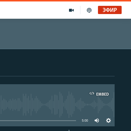
ЭФИР
EMBED
able
5:00