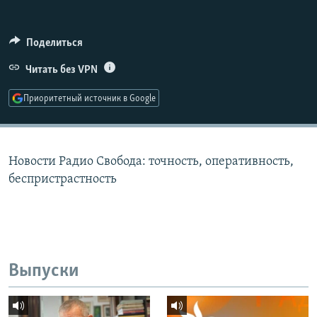
РАСПИСАНИЕ ВЕЩАНИЯ
ПОДПИШИТЕСЬ НА РАССЫЛКУ
Поделиться
Читать без VPN
СОЦИАЛЬНЫЕ СЕТИ
Приоритетный источник в Google
Новости Радио Свобода: точность, оперативность,
Все сайты РСЕ/РС
беспристрастность
Выпуски