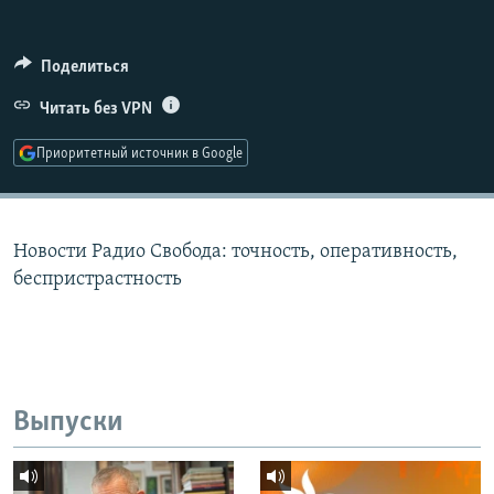
РАСПИСАНИЕ ВЕЩАНИЯ
ПОДПИШИТЕСЬ НА РАССЫЛКУ
Поделиться
Читать без VPN
СОЦИАЛЬНЫЕ СЕТИ
Приоритетный источник в Google
Новости Радио Свобода: точность, оперативность,
Все сайты РСЕ/РС
беспристрастность
Выпуски