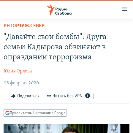
Ссылки
для
упрощенного
РЕПОРТАЖ.СЕВЕР
ПРОГРАММЫ
доступа
"Давайте свои бомбы". Друга
ПОДКАСТЫ
Вернуться
семьи Кадырова обвиняют в
к
АВТОРСКИЕ ПРОЕКТЫ
оправдании терроризма
основному
ЦИТАТЫ СВОБОДЫ
содержанию
Юлия Орлова
Вернутся
МНЕНИЯ
к
08 февраля 2020
КУЛЬТУРА
главной
навигации
IDEL.РЕАЛИИ
Поделиться
Читать без VPN
Вернутся
КАВКАЗ.РЕАЛИИ
к
Приоритетный источник в Google
СЕВЕР.РЕАЛИИ
поиску
СИБИРЬ.РЕАЛИИ