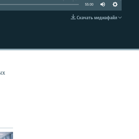
55:00
Скачать медиафайл
EMBED
ых