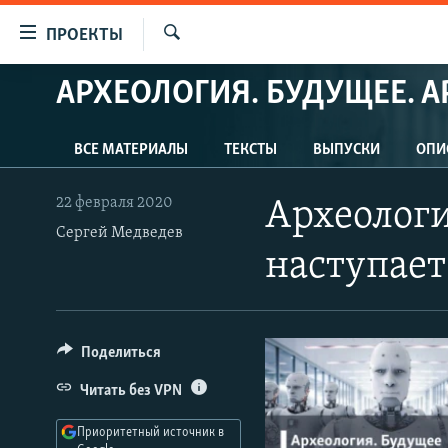
Ссылки
ПРОЕКТЫ
для
Искать
упрощенного
АРХЕОЛОГИЯ. БУДУЩЕЕ. А
ПРОГРАММЫ
доступа
ПОДКАСТЫ
Вернуться
ВСЕ МАТЕРИАЛЫ
ТЕКСТЫ
ВЫПУСКИ
ОПИ
АВТОРСКИЕ ПРОЕКТЫ
к
основному
ЦИТАТЫ СВОБОДЫ
22 февраля 2020
Археологи
содержанию
Сергей Медведев
МНЕНИЯ
Вернутся
наступает
КУЛЬТУРА
к
главной
IDEL.РЕАЛИИ
навигации
КАВКАЗ.РЕАЛИИ
Вернутся
Поделиться
к
СЕВЕР.РЕАЛИИ
Читать без VPN
поиску
СИБИРЬ.РЕАЛИИ
Приоритетный источник в