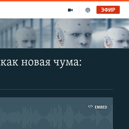
ЭФИР
как новая чума:
EMBED
able