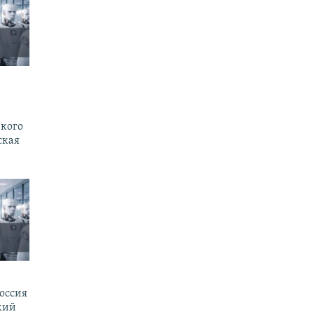
 кого
ская
оссия
кий