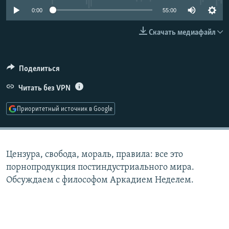
РАСПИСАНИЕ ВЕЩАНИЯ
0:00
55:00
ПОДПИШИТЕСЬ НА РАССЫЛКУ
Скачать медиафайл
СОЦИАЛЬНЫЕ СЕТИ
Поделиться
Читать без VPN
Приоритетный источник в Google
Все сайты РСЕ/РС
Цензура, свобода, мораль, правила: все это
порнопродукция постиндустриального мира.
Обсуждаем с философом Аркадием Неделем.