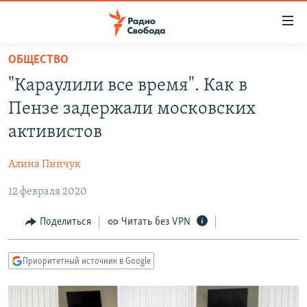
Ссылки
для
упрощенного
ОБЩЕСТВО
ПРОГРАММЫ
доступа
"Караулили все время". Как в
ПОДКАСТЫ
Вернуться
Пензе задержали московских
к
АВТОРСКИЕ ПРОЕКТЫ
активистов
основному
ЦИТАТЫ СВОБОДЫ
содержанию
Алина Пинчук
Вернутся
МНЕНИЯ
к
12 февраля 2020
КУЛЬТУРА
главной
навигации
IDEL.РЕАЛИИ
Поделиться
Читать без VPN
Вернутся
КАВКАЗ.РЕАЛИИ
к
Приоритетный источник в Google
СЕВЕР.РЕАЛИИ
поиску
СИБИРЬ.РЕАЛИИ