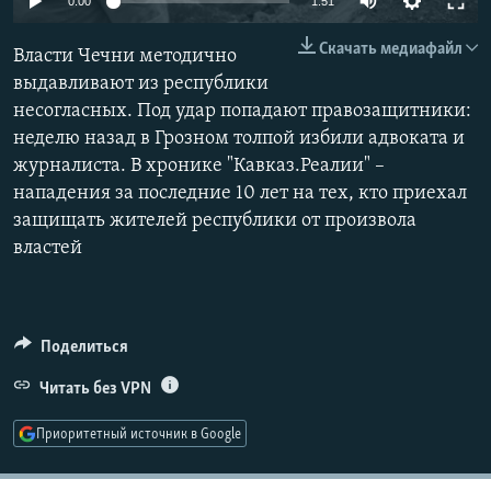
0:00
1:51
РАСПИСАНИЕ ВЕЩАНИЯ
270p
Скачать медиафайл
Власти Чечни методично
ПОДПИШИТЕСЬ НА РАССЫЛКУ
360p
выдавливают из республики
несогласных. Под удар попадают правозащитники:
404p
СОЦИАЛЬНЫЕ СЕТИ
Auto
270p
360p
404p
неделю назад в Грозном толпой избили адвоката и
1080p
журналиста. В хронике "Кавказ.Реалии" –
1080p
нападения за последние 10 лет на тех, кто приехал
защищать жителей республики от произвола
властей
Все сайты РСЕ/РС
Поделиться
Читать без VPN
Приоритетный источник в Google